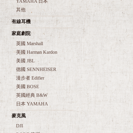
YAMAHA 日本
其他
有線耳機
家庭劇院
英國 Marshall
美國 Harman Kardon
美國 JBL
德國 SENNHEISER
漫步者 Edifier
美國 BOSE
英國經典 B&W
日本 YAMAHA
麥克風
DJI