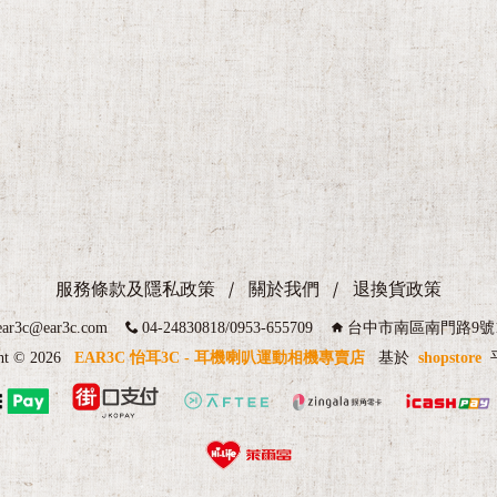
服務條款及隱私政策
關於我們
退換貨政策
ear3c@ear3c.com
04-24830818/0953-655709
台中市南區南門路9號
ht ©
2026
EAR3C 怡耳3C - 耳機喇叭運動相機專賣店
基於
shopstore