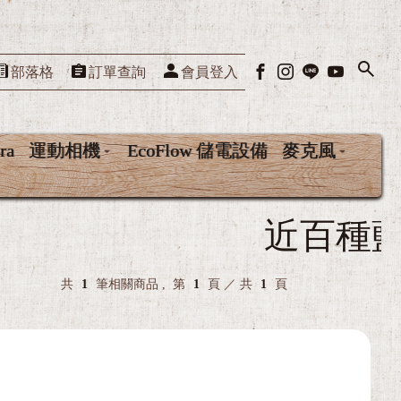
部落格
訂單查詢
會員登入
ra
運動相機
EcoFlow 儲電設備
麥克風
近百種藍芽耳機喇叭
共
1
筆相關商品 ,
第
1
頁 ／ 共
1
頁