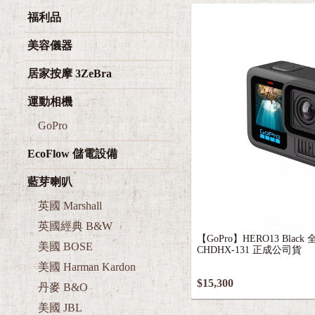
福利品
美容儀器
居家按摩 3ZeBra
運動相機
GoPro
EcoFlow 儲電設備
藍芽喇叭
英國 Marshall
英國經典 B&W
【GoPro】HERO13 Bla
美國 BOSE
CHDHX-131 正成公司貨
美國 Harman Kardon
$15,300
丹麥 B&O
美國 JBL