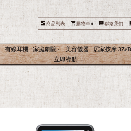
商品列表
購物車
聯絡我們
0
有線耳機
家庭劇院
美容儀器
居家按摩 3ZeB
立即導航