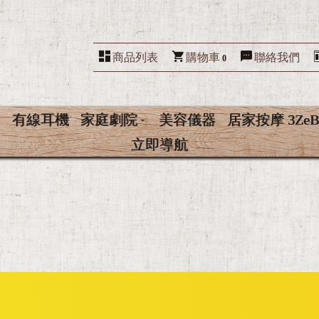
商品列表
購物車
聯絡我們
0
有線耳機
家庭劇院
美容儀器
居家按摩 3ZeB
立即導航