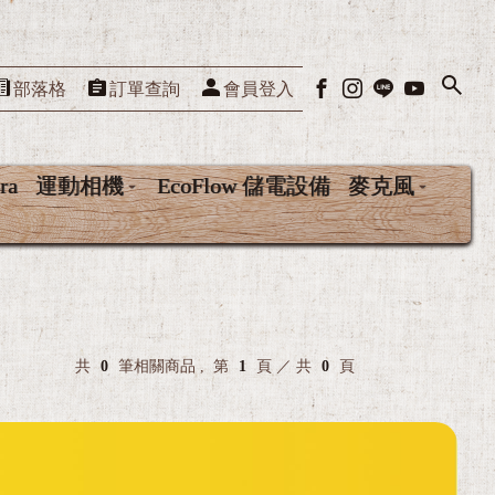
部落格
訂單查詢
會員登入
ra
運動相機
EcoFlow 儲電設備
麥克風
近
共
0
筆相關商品 ,
第
1
頁 ／ 共
0
頁