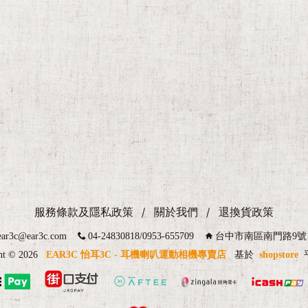
服務條款及隱私政策
關於我們
退換貨政策
ear3c@ear3c.com
04-24830818/0953-655709
台中市南區南門路9號
ht ©
2026
EAR3C 怡耳3C - 耳機喇叭運動相機專賣店
基於
shopstore