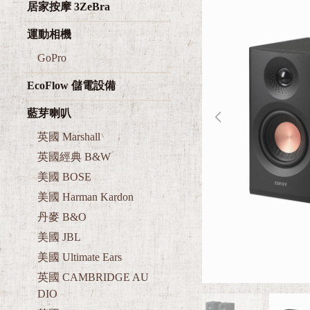
居家按摩 3ZeBra
運動相機
GoPro
EcoFlow 儲電設備
藍芽喇叭
英國 Marshall
英國經典 B&W
美國 BOSE
美國 Harman Kardon
丹麥 B&O
美國 JBL
美國 Ultimate Ears
英國 CAMBRIDGE AU
DIO