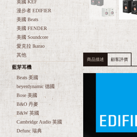
英國 KEF
漫步者 EDIFIER
美國 Beats
美國 FENDER
美國 Soundcore
愛克拉 Ikarao
其他
商品描述
顧客評價
藍芽耳機
Beats 美國
beyerdynamic 德國
Bose 美國
B&O 丹麥
B&W 英國
Cambridge Audio 英國
Defunc 瑞典