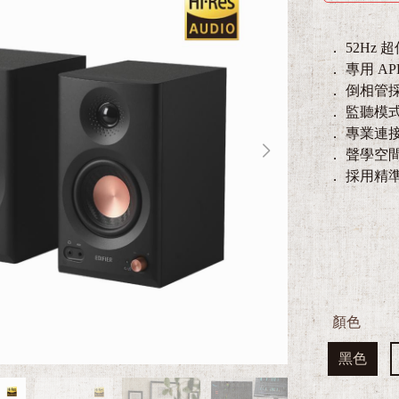
． 52Hz
． 專用 AP
． 倒相管
． 監聽模式
． 專業連接
． 聲學空
． 採用精
顏色
黑色