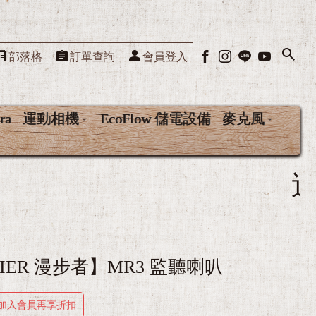
部落格
訂單查詢
會員登入
ra
運動相機
EcoFlow 儲電設備
麥克風
近百種藍芽耳機
FIER 漫步者】MR3 監聽喇叭
加入會員再享折扣