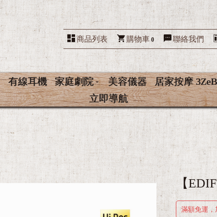
商品列表
購物車
聯絡我們
0
有線耳機
家庭劇院
美容儀器
居家按摩 3ZeB
立即導航
【EDI
滿額免運，