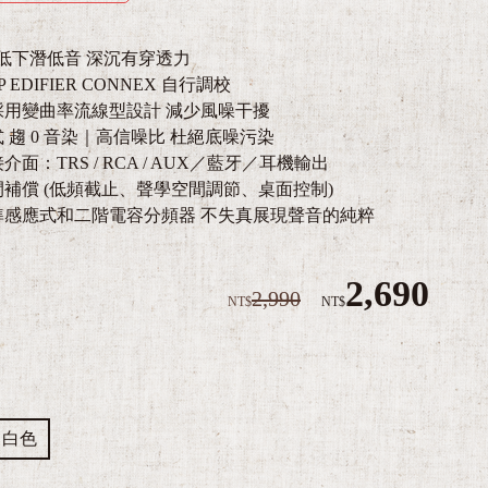
 超低下潛低音 深沉有穿透力
P EDIFIER CONNEX 自行調校
採用變曲率流線型設計 減少風噪干擾
 趨 0 音染｜高信噪比 杜絕底噪污染
介面：TRS / RCA / AUX／藍牙／耳機輸出
間補償 (低頻截止、聲學空間調節、桌面控制)
準感應式和二階電容分頻器 不失真展現聲音的純粹
2,690
2,990
NT$
NT$
白色