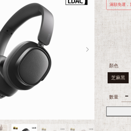
滿額免運，
顏色
芝麻黑
數量