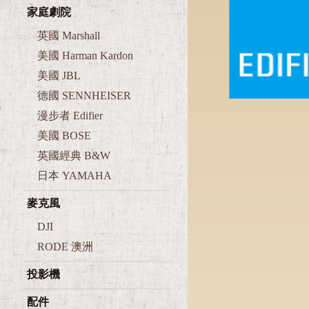
家庭劇院
英國 Marshall
美國 Harman Kardon
美國 JBL
德國 SENNHEISER
漫步者 Edifier
美國 BOSE
英國經典 B&W
日本 YAMAHA
麥克風
DJI
RODE 澳洲
投影機
配件