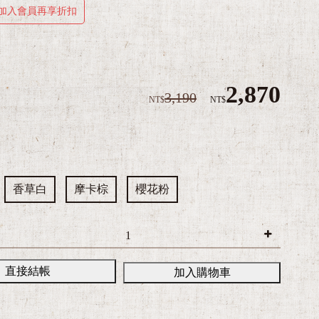
加入會員再享折扣
2,870
3,190
NT$
NT$
香草白
摩卡棕
櫻花粉
直接結帳
加入購物車