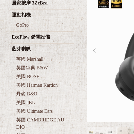
居家按摩 3ZeBra
運動相機
GoPro
EcoFlow 儲電設備
藍芽喇叭
英國 Marshall
英國經典 B&W
美國 BOSE
美國 Harman Kardon
丹麥 B&O
美國 JBL
美國 Ultimate Ears
英國 CAMBRIDGE AU
DIO