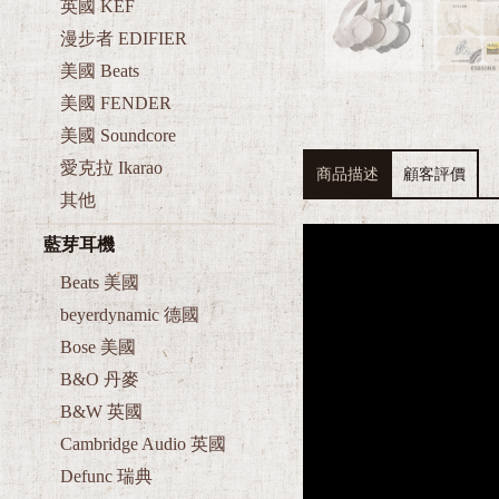
英國 KEF
漫步者 EDIFIER
美國 Beats
美國 FENDER
美國 Soundcore
愛克拉 Ikarao
商品描述
顧客評價
其他
藍芽耳機
Beats 美國
beyerdynamic 德國
Bose 美國
B&O 丹麥
B&W 英國
Cambridge Audio 英國
Defunc 瑞典