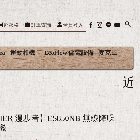
部落格
訂單查詢
會員登入
ra
運動相機
EcoFlow 儲電設備
麥克風
近百種藍芽耳機
FIER 漫步者】ES850NB 無線降噪
機