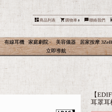
商品列表
購物車
聯絡我們
0
有線耳機
家庭劇院
美容儀器
居家按摩 3ZeB
立即導航
【EDI
耳罩耳