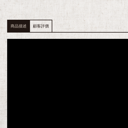
a
商品描述
顧客評價
E
c
o
F
l
o
w