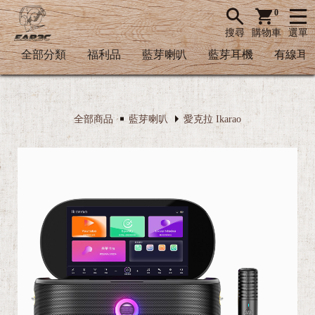
0
搜尋
購物車
選單
全部分類
福利品
藍芽喇叭
藍芽耳機
有線耳
近百種
全部商品
藍芽喇叭
愛克拉 Ikarao