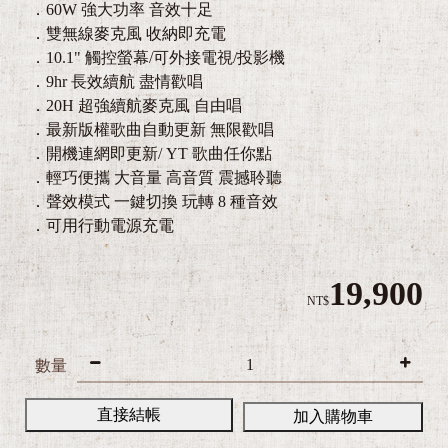
．60W 強大功率 音效十足
．雙無線麥克風 收納即充電
．10.1" 觸控螢幕/可外接電視/投影機
．9hr 長效續航 盡情歡唱
．20H 超強續航麥克風 自由唱
．最新版權歌曲自動更新 無限歡唱
．開機連網即更新/ YT 歌曲任你點
．輕巧便攜 大音量 高音質 震撼聆聽
．聲效模式 一鍵切換 玩轉 8 種音效
．可用行動電源充電
19,900
NT$
3
Z
數量
e
直接結帳
B
加入購物車
r