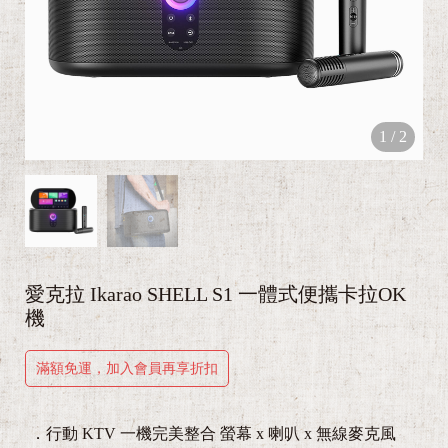
1
/
2
愛克拉 Ikarao SHELL S1 一體式便攜卡拉OK
機
滿額免運，加入會員再享折扣
．行動 KTV 一機完美整合 螢幕 x 喇叭 x 無線麥克風