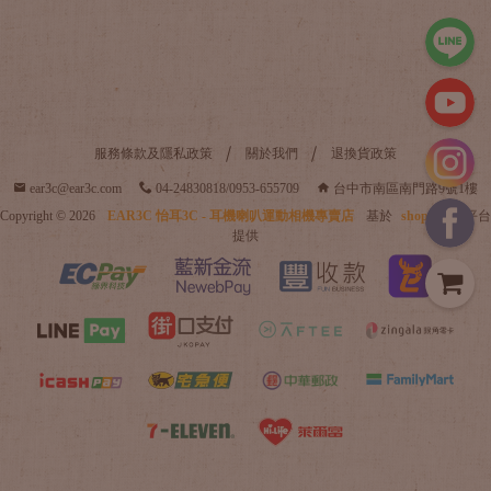
服務條款及隱私政策
關於我們
退換貨政策
ear3c@ear3c.com
04-24830818/0953-655709
台中市南區南門路9號1樓
Copyright ©
2026
EAR3C 怡耳3C - 耳機喇叭運動相機專賣店
基於
shopstore
平台
提供