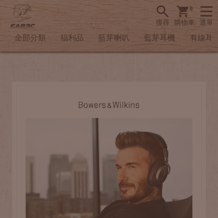
0
搜尋
購物車
選單
全部分類
福利品
藍芽喇叭
藍芽耳機
有線耳