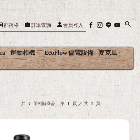
部落格
訂單查詢
會員登入
ra
運動相機
EcoFlow 儲電設備
麥克風
近百
共
7
筆相關商品 ,
第
1
頁 ／ 共
1
頁