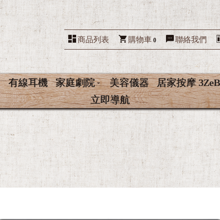
商品列表
購物車
聯絡我們
0
有線耳機
家庭劇院
美容儀器
居家按摩 3ZeB
立即導航