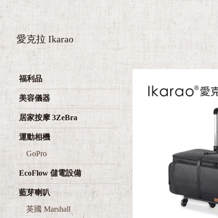
愛克拉 Ikarao
福利品
美容儀器
居家按摩 3ZeBra
運動相機
GoPro
EcoFlow 儲電設備
藍芽喇叭
英國 Marshall
英國經典 B&W