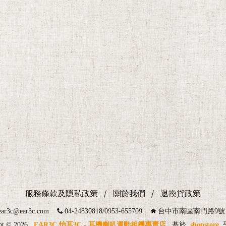
服務條款及隱私政策
關於我們
退換貨政策
ear3c@ear3c.com
04-24830818/0953-655709
台中市南區南門路9號
ht ©
2026
EAR3C 怡耳3C - 耳機喇叭運動相機專賣店
基於
shopstore