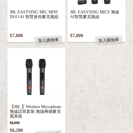
a
JBL EASYSING MIC MINI
JBL EASYSING MICS 無線
DUO AI 智慧迷你麥克風組
AI智慧麥克風組
$7,880
$7,800
加入購物車
加入購物車
E
c
o
F
l
o
【JBL 】Wireless Microphone
無線話筒套裝 無線兩個麥克
w
風系統
$6,990
$6,200