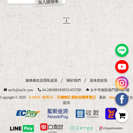
加入購物車
1
服務條款及隱私政策
關於我們
退換貨政策
ear3c@ear3c.com
04-24830818/0953-655709
台中市南區南門路9號1樓
Copyright ©
2026
EAR3C 怡耳3C - 耳機喇叭運動相機專賣店
基於
shopstore
平台
提供