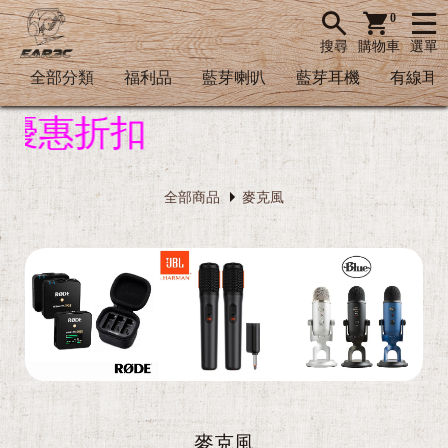
0
搜尋
購物車
選單
全部分類
福利品
藍芽喇叭
藍芽耳機
有線耳
優惠折扣
全部商品
麥克風
麥克風