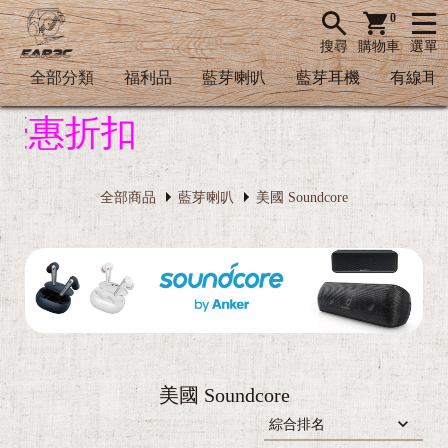
0
搜尋
購物車
選單
全部分類
福利品
藍芽喇叭
藍芽耳機
有線耳
優惠折扣
全部商品
藍芽喇叭
美國 Soundcore
美國 Soundcore