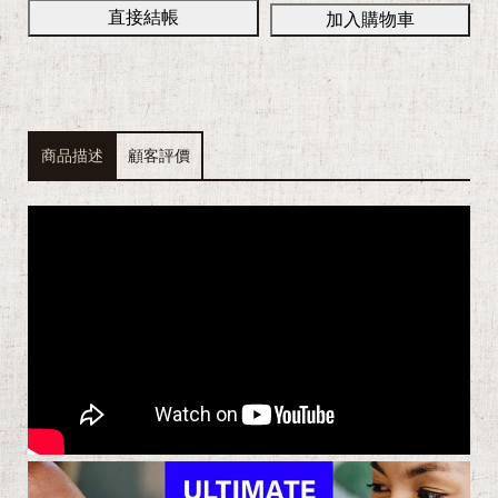
a
商品描述
顧客評價
E
c
o
F
l
o
w