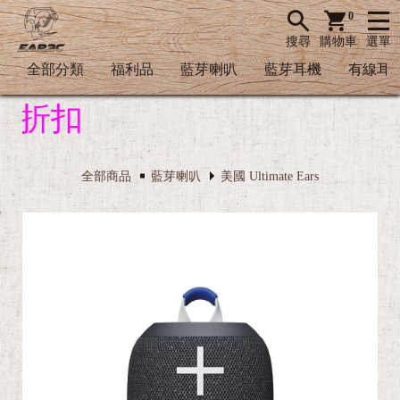
0
搜尋
購物車
選單
全部分類
福利品
藍芽喇叭
藍芽耳機
有線耳
全部商品
藍芽喇叭
美國 Ultimate Ears