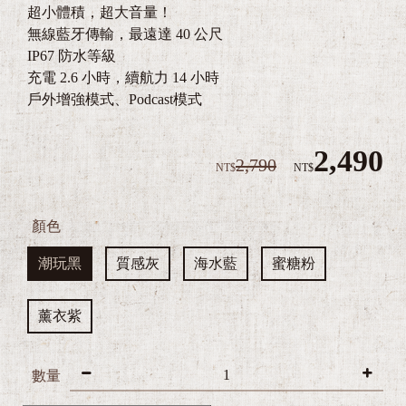
無線藍牙傳輸，最遠達 40 公尺
IP67 防水等級
充電 2.6 小時，續航力 14 小時
戶外增強模式、Podcast模式
2,490
2,790
NT$
NT$
顏色
潮玩黑
質感灰
海水藍
蜜糖粉
薰衣紫
3
Z
數量
e
B
直接結帳
加入購物車
r