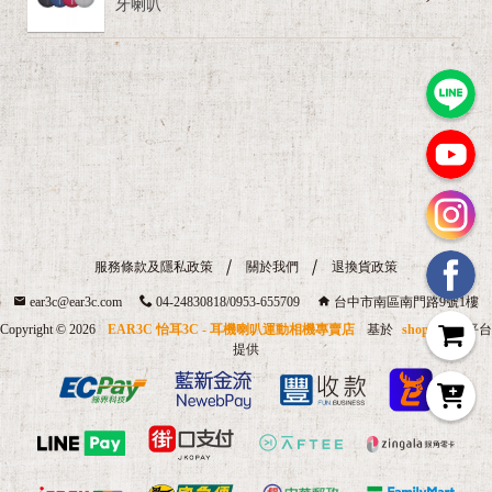
服務條款及隱私政策
關於我們
退換貨政策
ear3c@ear3c.com
04-24830818/0953-655709
台中市南區南門路9號1樓
Copyright ©
2026
EAR3C 怡耳3C - 耳機喇叭運動相機專賣店
基於
shopstore
平台
提供