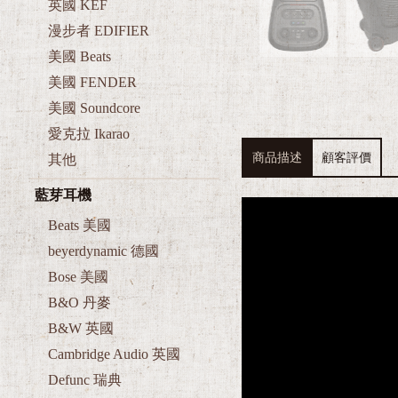
英國 KEF
漫步者 EDIFIER
美國 Beats
美國 FENDER
美國 Soundcore
愛克拉 Ikarao
商品描述
顧客評價
其他
藍芽耳機
Beats 美國
beyerdynamic 德國
Bose 美國
B&O 丹麥
B&W 英國
Cambridge Audio 英國
Defunc 瑞典