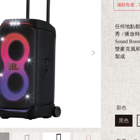
滿額免運，
任何地點都能舉
秀 / 播放
Sound B
雙麥克風和吉
製成
顏色
黑色