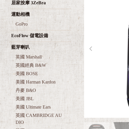
居家按摩 3ZeBra
運動相機
GoPro
EcoFlow 儲電設備
藍芽喇叭
英國 Marshall
英國經典 B&W
美國 BOSE
美國 Harman Kardon
丹麥 B&O
美國 JBL
美國 Ultimate Ears
英國 CAMBRIDGE AU
DIO