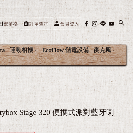
部落格
訂單查詢
會員登入
ra
運動相機
EcoFlow 儲電設備
麥克風
近百種藍芽
artybox Stage 320 便攜式派對藍牙喇