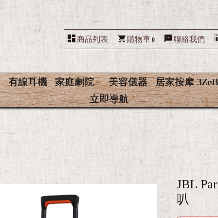
商品列表
購物車
聯絡我們
0
有線耳機
家庭劇院
美容儀器
居家按摩 3ZeB
立即導航
JBL P
叭