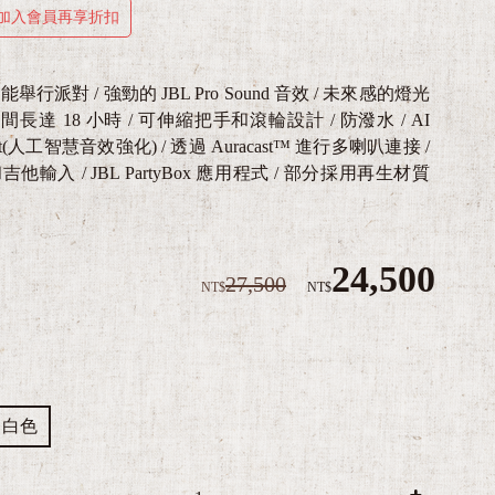
加入會員再享折扣
行派對 / 強勁的 JBL Pro Sound 音效 / 未來感的燈光
時間長達 18 小時 / 可伸縮把手和滾輪設計 / 防潑水 / AI
oost(人工智慧音效強化) / 透過 Auracast™ 進行多喇叭連接 /
他輸入 / JBL PartyBox 應用程式 / 部分採用再生材質
24,500
27,500
NT$
NT$
白色