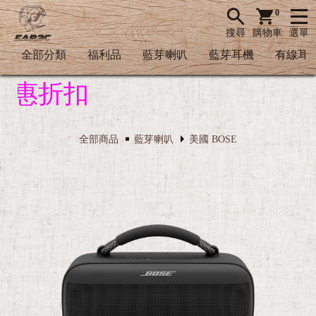
0
搜尋
購物車
選單
全部分類
福利品
藍芽喇叭
藍芽耳機
有線耳
惠折扣
全部商品
藍芽喇叭
美國 BOSE