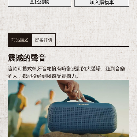
直接結帳
加入購物車
a
商品描述
顧客評價
震撼的聲音
E
這款可攜式藍牙音箱擁有嗨翻派對的大聲場。聽到音樂
c
的人，都能從頭到腳感受震撼力。
o
F
l
o
w