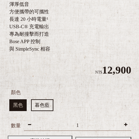
渾厚低音
方便攜帶的可攜性
長達 20 小時電量¹
USB-C® 充電輸出
專為耐撞擊而打造
Bose APP 控制
與 SimpleSync 相容
12,900
NT$
顏色
3
黑色
暮色藍
Z
e
數量
B
r